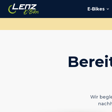
E-Bikes
Berei
Wir begl
nachh