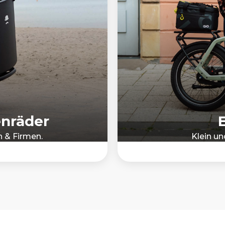
enräder
n & Firmen.
Klein u