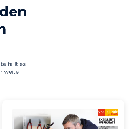
 den
n
e fällt es
ir weite