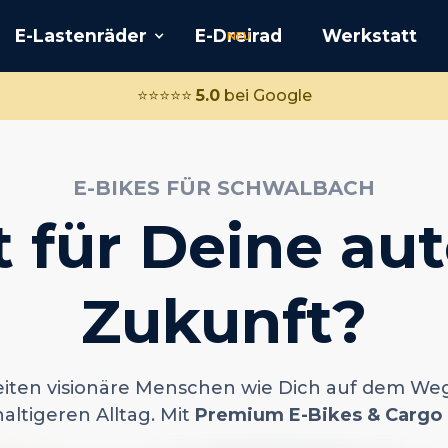
E-Lastenräder
E-Dreirad
Werkstatt
NEU
⭐️⭐️⭐️⭐️⭐️
5.0
bei Google
E-BIKES FÜR SCHWALBACH
t für Deine aut
Zukunft?
eiten visionäre Menschen wie Dich auf dem Weg
altigeren Alltag. Mit
Premium E-Bikes
& Cargo 