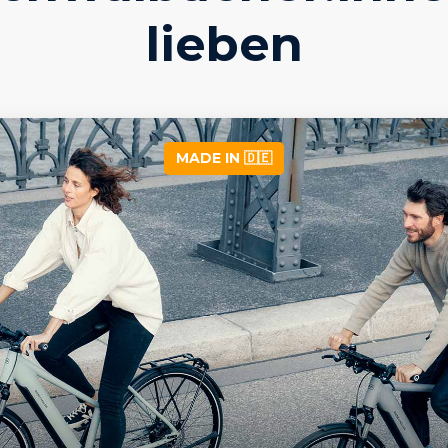
lieben
MADE IN 🇩🇪