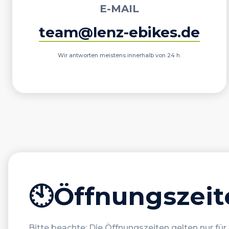
E-MAIL
team@lenz-ebikes.de
Wir antworten meistens innerhalb von 24 h.
🕙
Öffnungszeit
Bitte beachte: Die Öffnungszeiten gelten nur für 