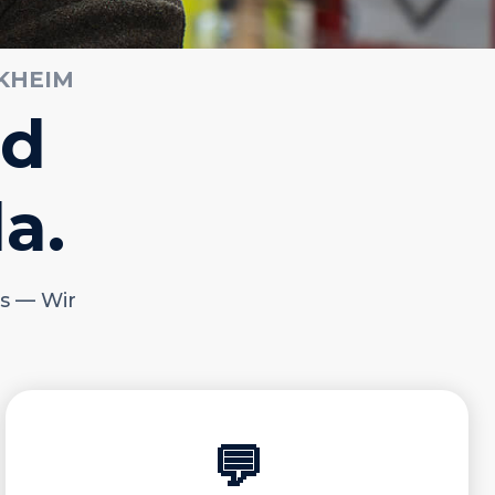
LKHEIM
nd
a.
s — Wir
💬