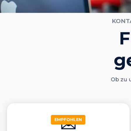
KONTA
F
g
Ob zu 
✉️
EMPFOHLEN