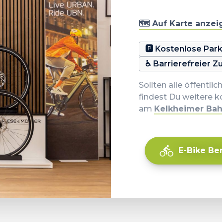
🗺️ Auf Karte anze
🅿️ Kostenlose Pa
♿️ Barrierefreier 
Sollten alle öffentli
findest Du weitere 
am
Kelkheimer Ba
E-Bike Be