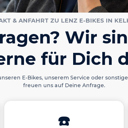
KT & ANFAHRT ZU LENZ E-BIKES IN KE
ragen? Wir si
erne für Dich d
unseren E-Bikes, unserem Service oder sonstige
freuen uns auf Deine Anfrage.
☎️