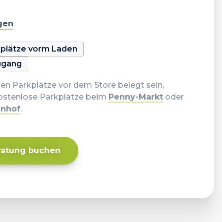
igen
rkplätze vorm Laden
Zugang
chen Parkplätze vor dem Store belegt sein,
kostenlose Parkplätze beim
Penny-Markt
oder
hnhof
.
ratung buchen