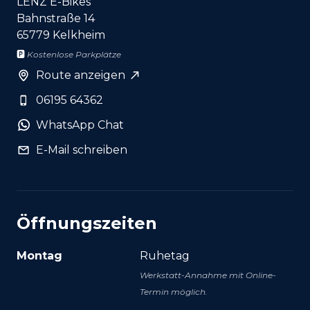
LENZ E-Bikes
Bahnstraße 14
65779 Kelkheim
🅿️
Kostenlose Parkplätze
Route anzeigen
06195 64362
WhatsApp Chat
E-Mail schreiben
Öffnungszeiten
Montag
Ruhetag
Werkstatt-Annahme mit Online-
Termin möglich.