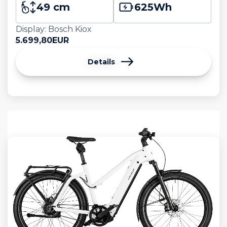
49 cm
625
Wh
Display: Bosch Kiox
5.699,80
EUR
Details