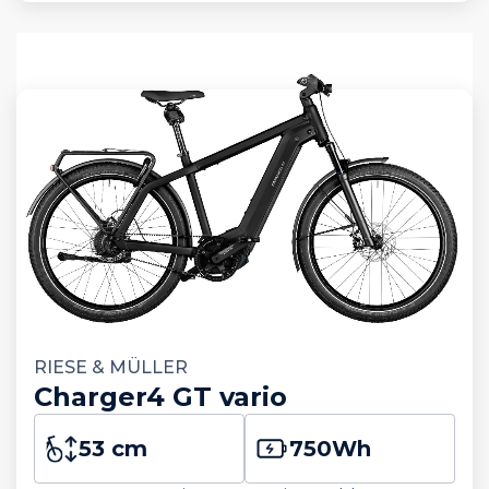
RIESE & MÜLLER
Charger4 GT vario
53 cm
750
Wh