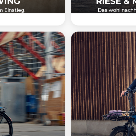
WING
RIESE &
m Einstieg.
Das wohl nachha