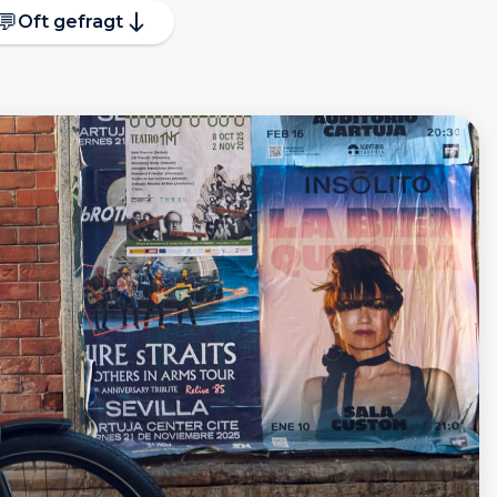
💬
Oft gefragt