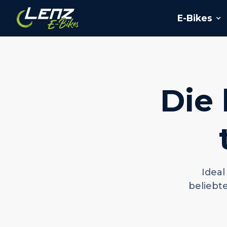
E-Bikes
Die 
Idea
beliebt