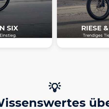
N SIX
RIESE 
instieg.
Trendiges Tie
💡
issenswertes üb