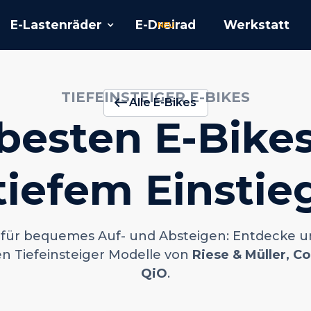
E-Lastenräder
E-Dreirad
Werkstatt
NEU
TIEFEINSTEIGER E-BIKES
Alle E-Bikes
besten E-Bike
tiefem Einstie
l für bequemes Auf- und Absteigen: Entdecke u
en Tiefeinsteiger Modelle von
Riese & Müller,
Co
QiO
.