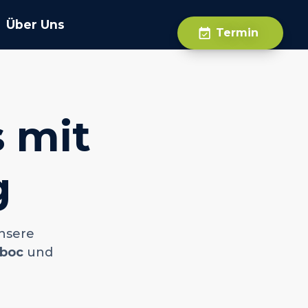
Über Uns
Termin
s mit
g
nsere
boc
und