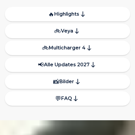
🔥
Highlights
🚲
Veya
🚲
Multicharger 4
📢
Alle Updates 2027
📸
Bilder
💬
FAQ