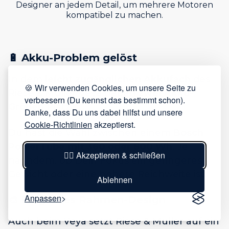
Designer an jedem Detail, um mehrere Motoren
kompatibel zu machen.
🔋 Akku-Problem gelöst
In dem
leicht zugänglichen Akkufach
des
🍪 Wir verwenden Cookies, um unsere Seite zu
Riese & Müller Veya haben
zwei Akku-
verbessern (Du kennst das bestimmt schon).
Größen
Platz.
Danke, dass Du uns dabei hilfst und unsere
Cookie-Richtlinien
akzeptierst.
Du hast die Wahl zwischen einem
Bosch
PowerTube mit 360 oder 600 Wh
. Je
👍🏻 Akzeptieren & schließen
nachdem, ob Dein Fokus ein geringeres
Gewicht oder eine höhere Reichweite ist.
Ablehnen
Anpassen
🎨
Elegantes Rahmen-Design
Auch beim Veya setzt Riese & Müller auf ein