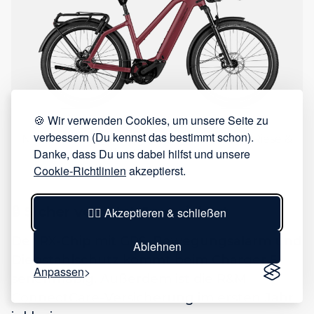
🍪 Wir verwenden Cookies, um unsere Seite zu
verbessern (Du kennst das bestimmt schon).
Neue Rahmengrößen auch beim neuen Riese &
Danke, dass Du uns dabei hilfst und unsere
Müller Charger 5 Mixte.
Cookie-Richtlinien
akzeptierst.
🔒
Sicher vernetzt & versichert
👍🏻 Akzeptieren & schließen
Der RX-Chip mit GPS, Bewegungsalarm und
Ablehnen
Diebstahlschutz kommt beim Charger 5
Anpassen
serienmäßig. Außerdem ist die R&M
ConnectCare-Versicherung im ersten Jahr