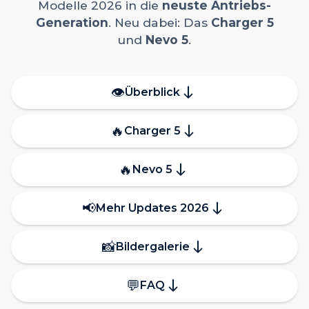
Modelle 2026 in die
neuste Antriebs-
Generation
. Neu dabei: Das
Charger 5
und
Nevo 5
.
👁️
Überblick
🔥
Charger 5
🔥
Nevo 5
📢
Mehr Updates 2026
📸
Bildergalerie
💬
FAQ